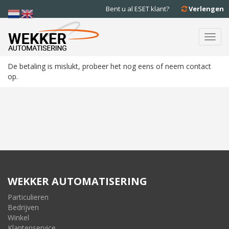
Bent u al ESET klant?
Verlengen
Toggl
navig
De betaling is mislukt, probeer het nog eens of neem contact
op.
WEKKER AUTOMATISERING
Particulieren
Bedrijven
Winkel
Klantenservice