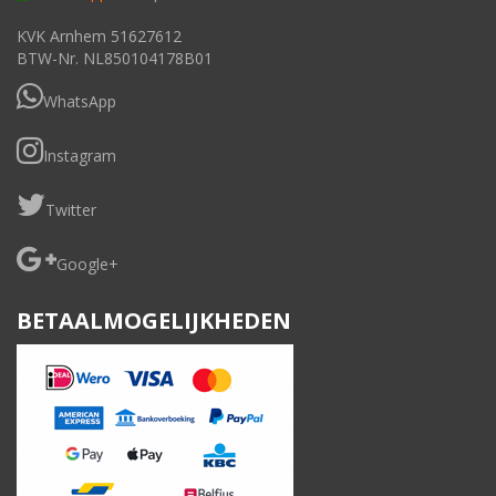
KVK Arnhem 51627612
BTW-Nr. NL850104178B01
WhatsApp
Instagram
Twitter
Google+
BETAALMOGELIJKHEDEN