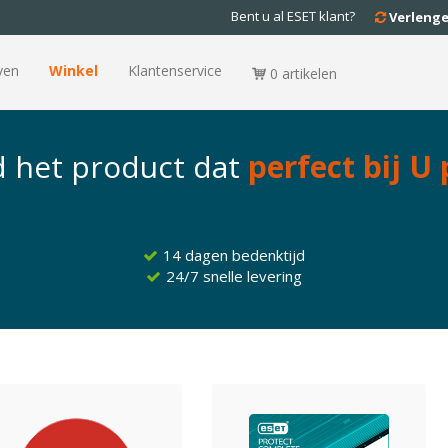
Bent u al ESET klant?
Verleng
ven
Winkel
Klantenservice
0 artikelen
d het product dat
perfect bij U 
14 dagen bedenktijd
24/7 snelle levering