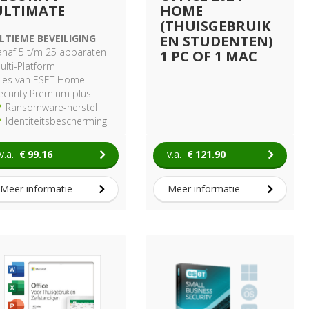
ULTIMATE
HOME
(THUISGEBRUIK
LTIEME BEVEILIGING
EN STUDENTEN)
anaf 5 t/m 25 apparaten
1 PC OF 1 MAC
ulti-Platform
lles van ESET Home
ecurity Premium plus:
Ransomware-herstel
Identiteitsbescherming
Metadata Cleanup
v.a.
€
99.16
v.a.
€
121.90
Meer informatie
Meer informatie