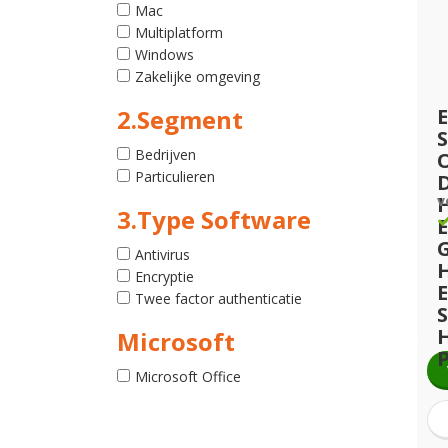
Mac
Multiplatform
Windows
Zakelijke omgeving
2.Segment
S
Bedrijven
Particulieren
v
3.Type Software
G
Antivirus
Encryptie
Twee factor authenticatie
Microsoft
P
Microsoft Office