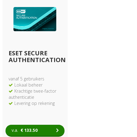
Geef hackers geen kans
uw informatie te stelen
Bij verlies/diefstal zijn
uw gegevens gewaarborgd
Krachtige versleuteling
van uw waardevolle
gegevens
Levering op rekening
ESET SECURE
AUTHENTICATION
vanaf 5 gebruikers
Lokaal beheer
Krachtige twee-factor
authenticatie
Levering op rekening
v.a.
€
133.50