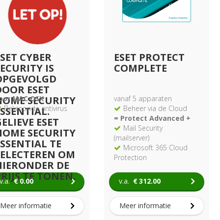
ESET CYBER
ESET PROTECT
ECURITY IS
COMPLETE
OPGEVOLGD
DOOR ESET
HOME SECURITY
oor MAC OSX
vanaf 5 apparaten
Bekroonde antivirus
Beheer via de Cloud
ESSENTIAL.
= Protect Advanced +
ELIEVE ESET
Mail Security
HOME SECURITY
(mailserver)
ESSENTIAL TE
Microsoft 365 Cloud
SELECTEREN OM
Protection
HIERONDER DE
Vulnerability & Patch
RIJS TE TONEN.
Management
v.a.
€
0.00
v.a.
€
312.00
Levering op rekening
Meer informatie
Meer informatie