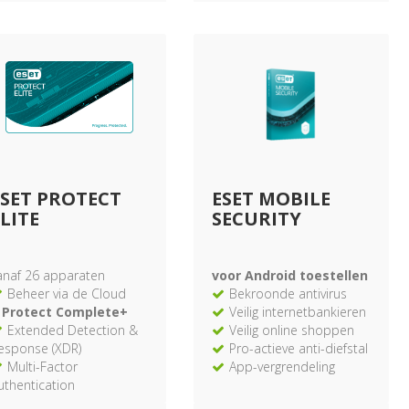
ESET PROTECT
ESET MOBILE
LITE
SECURITY
anaf 26 apparaten
voor Android toestellen
Beheer via de Cloud
Bekroonde antivirus
 Protect Complete+
Veilig internetbankieren
Extended Detection &
Veilig online shoppen
esponse (XDR)
Pro-actieve anti-diefstal
Multi-Factor
App-vergrendeling
uthentication