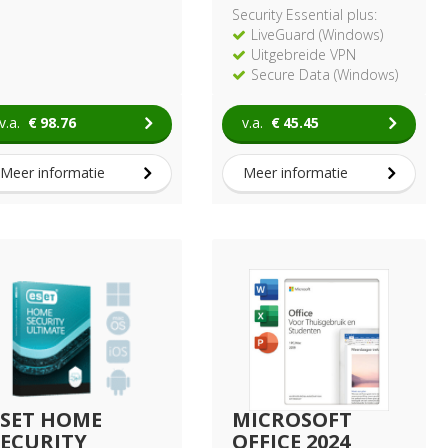
Security Essential plus:
LiveGuard (Windows)
Uitgebreide VPN
Secure Data (Windows)
Folder Guard (Windows)
v.a.
€
98.76
v.a.
€
45.45
Meer informatie
Meer informatie
ESET HOME
MICROSOFT
SECURITY
OFFICE 2024