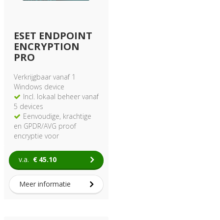
ESET ENDPOINT
ENCRYPTION
PRO
Verkrijgbaar vanaf 1
Windows device
Incl. lokaal beheer vanaf
5 devices
Eenvoudige, krachtige
en GPDR/AVG proof
encryptie voor
organisaties van elke
omvang
v.a.
€
45.10
Versleutel eenvoudig
harde schijven,
Meer informatie
verwisselbare media,
bestanden en e-mail
Uw informatie is
onleesbaar voor anderen