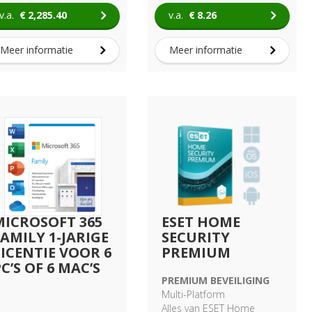
v.a.
€
2,285.40
v.a.
€
8.26
Meer informatie
Meer informatie
MICROSOFT 365
ESET HOME
FAMILY 1-JARIGE
SECURITY
LICENTIE VOOR 6
PREMIUM
C’S OF 6 MAC’S
PREMIUM BEVEILIGING
Multi-Platform
Alles van ESET Home