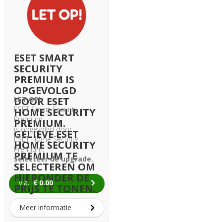
ESET SMART
SECURITY
PREMIUM IS
OPGEVOLGD
DOOR ESET
LET OP!
ESET Smart Security
HOME SECURITY
Premium
PREMIUM.
is opgevolgd door
GELIEVE ESET
ESET Home Security
HOME SECURITY
Premium.
PREMIUM TE
Selecteer de upgrade.
SELECTEREN OM
HIERONDER DE
v.a.
€
0.00
PRIJS TE TONEN.
Meer informatie