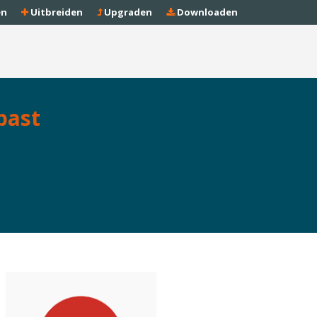
en
Uitbreiden
Upgraden
Downloaden
past