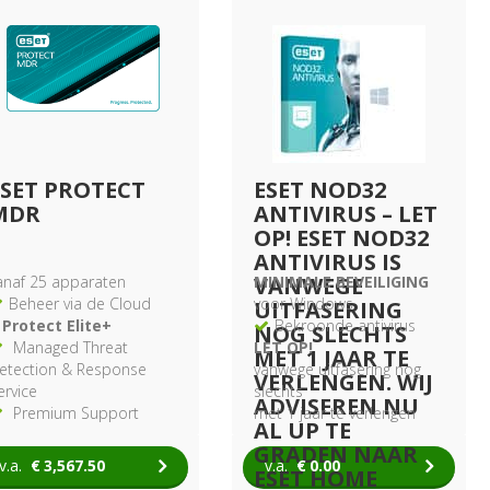
ESET PROTECT
ESET NOD32
MDR
ANTIVIRUS – LET
OP! ESET NOD32
ANTIVIRUS IS
anaf 25 apparaten
VANWEGE
MINIMALE BEVEILIGING
Beheer via de Cloud
voor Windows
UITFASERING
 Protect Elite+
Bekroonde antivirus
NOG SLECHTS
Managed Threat
LET OP!
MET 1 JAAR TE
etection & Response
vanwege uitfasering nog
VERLENGEN. WIJ
ervice
slechts
ADVISEREN NU
Premium Support
met 1 jaar te verlengen
AL UP TE
ssential
GRADEN NAAR
v.a.
€
3,567.50
v.a.
€
0.00
ESET HOME