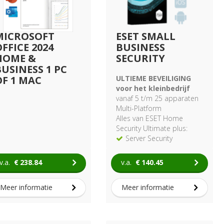
MICROSOFT
ESET SMALL
FFICE 2024
BUSINESS
HOME &
SECURITY
BUSINESS 1 PC
OF 1 MAC
ULTIEME BEVEILIGING
voor het kleinbedrijf
vanaf 5 t/m 25 apparaten
Multi-Platform
Alles van ESET Home
Security Ultimate plus:
Server Security
(Windows)
v.a.
€
238.84
v.a.
€
140.45
Meer informatie
Meer informatie