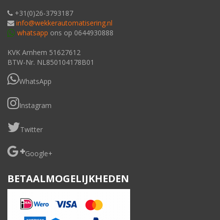
+31(0)26-3793187
info@wekkerautomatisering.nl
whatsapp
ons op 0644930888
KVK Arnhem 51627612
BTW-Nr. NL850104178B01
WhatsApp
Instagram
Twitter
Google+
BETAALMOGELIJKHEDEN