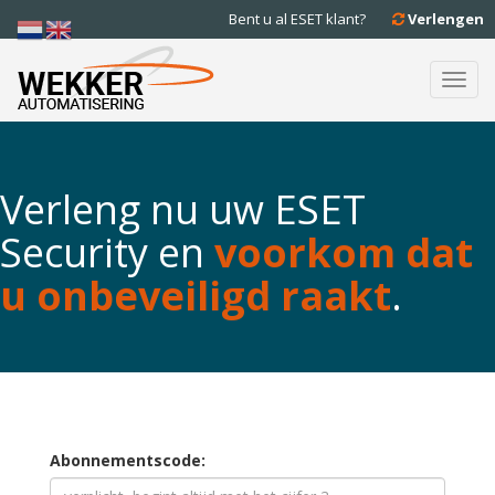
Bent u al ESET klant?
Verlengen
Toggl
navig
Verleng nu uw ESET
Security en
voorkom dat
u onbeveiligd raakt
.
Abonnementscode: