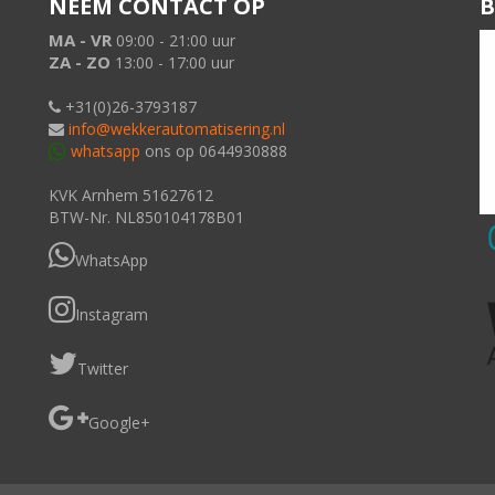
NEEM CONTACT OP
B
MA - VR
09:00 - 21:00 uur
ZA - ZO
13:00 - 17:00 uur
+31(0)26-3793187
info@wekkerautomatisering.nl
whatsapp
ons op 0644930888
KVK Arnhem 51627612
BTW-Nr. NL850104178B01
WhatsApp
Instagram
Twitter
Google+