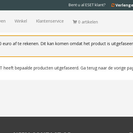
Bent u al ESET klant?
Verleng
ven
Winkel
Klantenservice
0 artikelen
0 euro af te rekenen. Dit kan komen omdat het product is uitgefasee
T heeft bepaalde producten uitgefaseerd. Ga terug naar de vorige pa