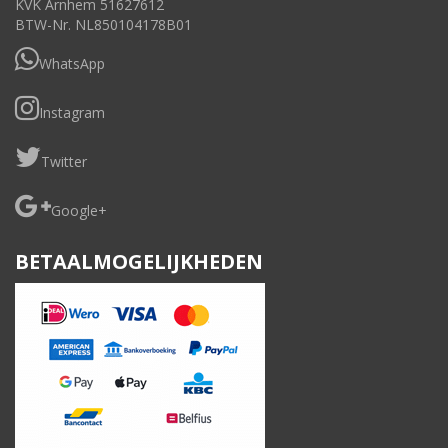
KVK Arnhem 51627612
BTW-Nr. NL850104178B01
WhatsApp
Instagram
Twitter
Google+
BETAALMOGELIJKHEDEN