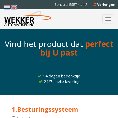
Bent u al ESET klant?
Verlengen
Toggl
navig
Vind het product dat
perfect
bij U past
14 dagen bedenktijd
24/7 snelle levering
1.Besturingssysteem