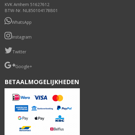
KVK Arnhem 51627612
BTW-Nr. NL850104178B01
WhatsApp
Instagram
Twitter
Google+
BETAALMOGELIJKHEDEN