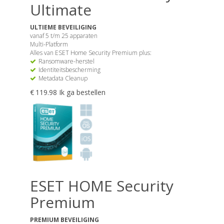
Ultimate
ULTIEME BEVEILIGING
vanaf 5 t/m 25 apparaten
Multi-Platform
Alles van ESET Home Security Premium plus:
Ransomware-herstel
Identiteitsbescherming
Metadata Cleanup
Dit
€
119.98
Ik ga bestellen
product
heeft
meerdere
variaties.
Deze
optie
kan
gekozen
ESET HOME Security
worden
op
Premium
de
productpagina
PREMIUM BEVEILIGING