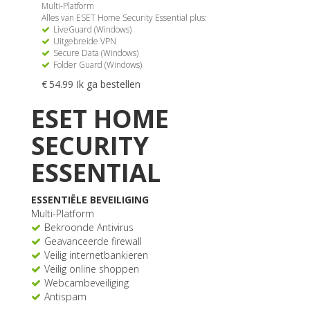
Multi-Platform
Alles van ESET Home Security Essential plus:
LiveGuard (Windows)
Uitgebreide VPN
Secure Data (Windows)
Folder Guard (Windows)
Dit
€
54.99
Ik ga bestellen
product
ESET HOME
heeft
meerdere
SECURITY
variaties.
Deze
ESSENTIAL
optie
kan
gekozen
ESSENTIËLE BEVEILIGING
worden
Multi-Platform
op
Bekroonde Antivirus
de
Geavanceerde firewall
productpagina
Veilig internetbankieren
Veilig online shoppen
Webcambeveiliging
Antispam