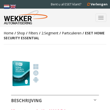
Bent u al ESET klant?
Verlengen
Toggl
navig
Home
/
Shop
/
Filters
/
2.Segment
/
Particulieren
/ ESET HOME
SECURITY ESSENTIAL
BESCHRIJVING