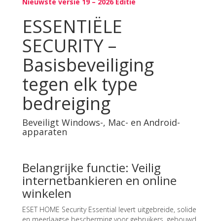
Nieuwste versie 19 – 2026 Editie
ESSENTIËLE
SECURITY –
Basisbeveiliging
tegen elk type
bedreiging
Beveiligt Windows-, Mac- en Android-
apparaten
Belangrijke functie: Veilig
internetbankieren en online
winkelen
ESET HOME Security Essential levert uitgebreide, solide
en meerlaagse bescherming voor gebruikers, gebouwd